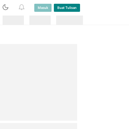
Masuk
Buat Tulisan
Loading
Loading
Lainnya