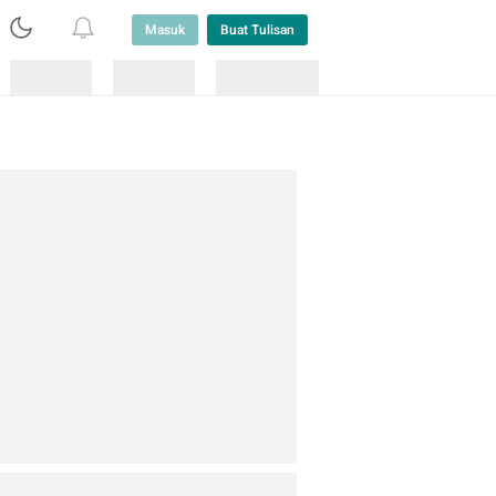
Masuk
Buat Tulisan
Loading
Loading
Lainnya