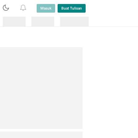
Masuk
Buat Tulisan
Loading
Loading
Lainnya