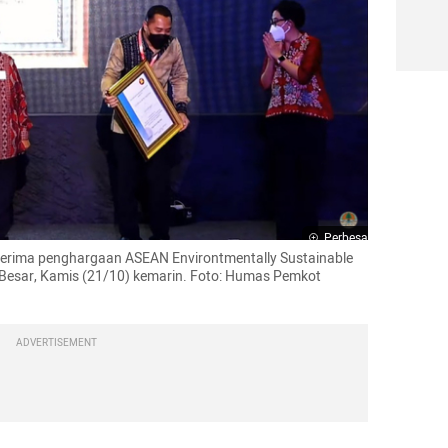
Perbesar
nerima penghargaan ASEAN Environtmentally Sustainable 
a Besar, Kamis (21/10) kemarin. Foto: Humas Pemkot 
ADVERTISEMENT