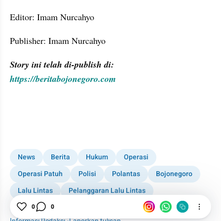
Editor: Imam Nurcahyo
Publisher: Imam Nurcahyo
Story ini telah di-publish di: 
https://beritabojonegoro.com
News
Berita
Hukum
Operasi
Operasi Patuh
Polisi
Polantas
Bojonegoro
Lalu Lintas
Pelanggaran Lalu Lintas
Kabar Daerah
0
0