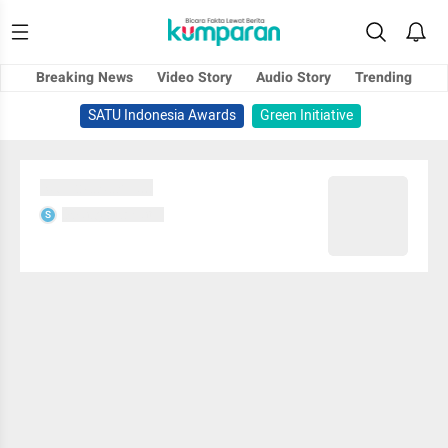
Breaking News
Video Story
Audio Story
Trending
SATU Indonesia Awards
Green Initiative
Sedang memuat...
Sedang memuat...
S