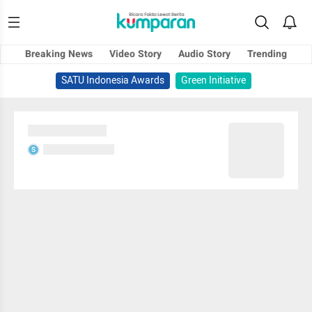
Breaking News
Video Story
Audio Story
Trending
SATU Indonesia Awards
Green Initiative
Sedang memuat...
Sedang memuat...
S