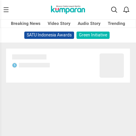
Breaking News
Video Story
Audio Story
Trending
SATU Indonesia Awards
Green Initiative
Sedang memuat...
Sedang memuat...
S