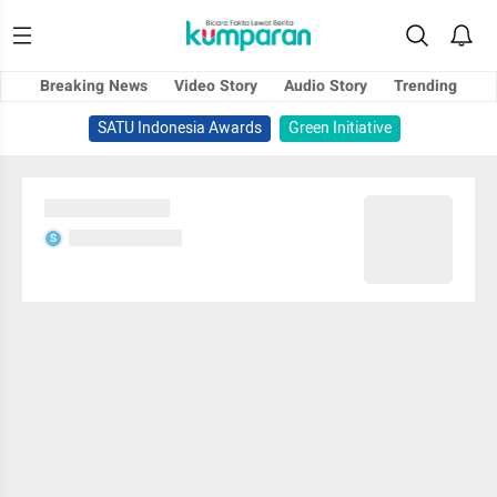
Breaking News
Video Story
Audio Story
Trending
SATU Indonesia Awards
Green Initiative
Sedang memuat...
Sedang memuat...
S