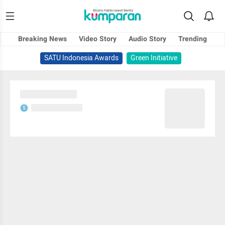
Breaking News
Video Story
Audio Story
Trending
SATU Indonesia Awards
Green Initiative
Sedang memuat...
Sedang memuat...
S