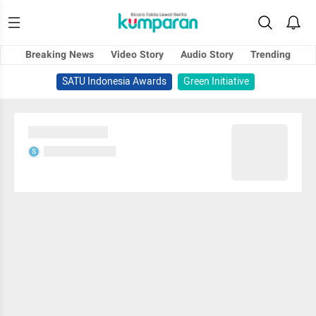
Breaking News
Video Story
Audio Story
Trending
SATU Indonesia Awards
Green Initiative
Sedang memuat...
Sedang memuat...
S