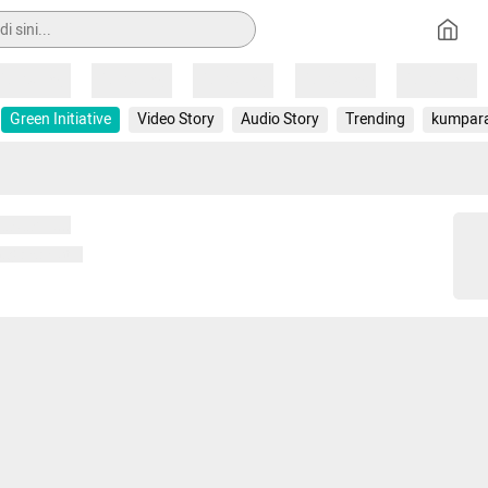
Loading
Loading
Loading
Loading
Loading
Green Initiative
Video Story
Audio Story
Trending
kumpar
 memuat...
ng memuat...