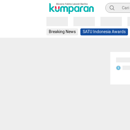
Pencarian
Loading
Loading
Loading
Breaking News
SATU Indonesia Awards
Sedang
Seda
S