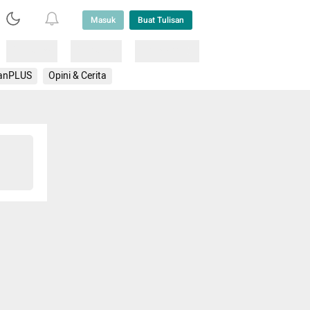
Masuk
Buat Tulisan
Loading
Loading
Lainnya
anPLUS
Opini & Cerita