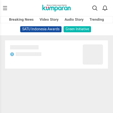
Breaking News
Video Story
Audio Story
Trending
SATU Indonesia Awards
Green Initiative
Sedang memuat...
Sedang memuat...
S