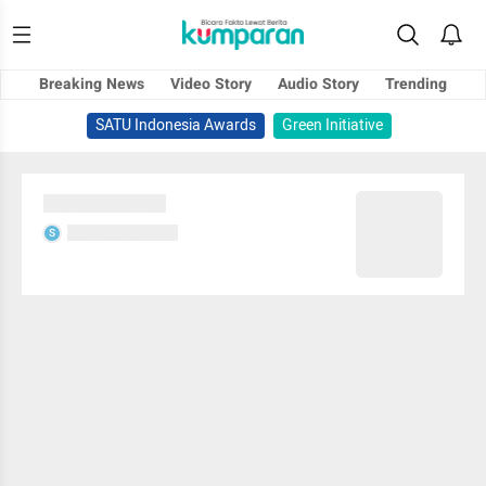
Breaking News
Video Story
Audio Story
Trending
SATU Indonesia Awards
Green Initiative
Sedang memuat...
Sedang memuat...
S