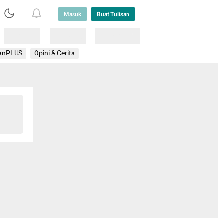
Masuk
Buat Tulisan
Loading
Loading
Lainnya
anPLUS
Opini & Cerita