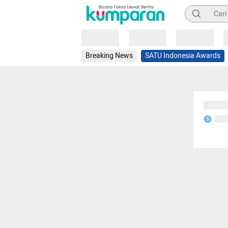
Pencarian
Loading
Loading
Loading
Breaking News
SATU Indonesia Awards
Sedang
Seda
S