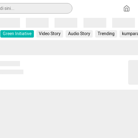
Loading
Loading
Loading
Loading
Loading
Green Initiative
Video Story
Audio Story
Trending
kumpar
 memuat...
ng memuat...