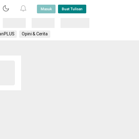
Masuk
Buat Tulisan
Loading
Loading
Lainnya
anPLUS
Opini & Cerita