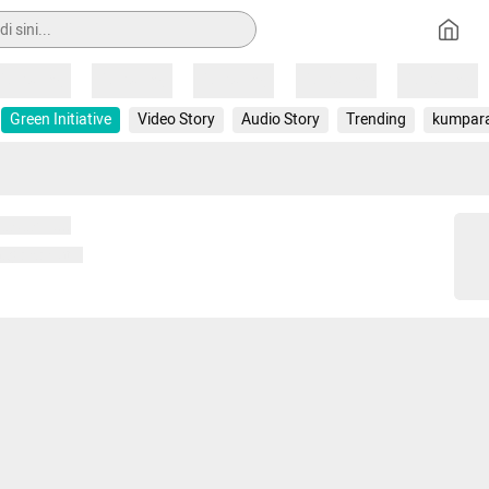
Loading
Loading
Loading
Loading
Loading
Green Initiative
Video Story
Audio Story
Trending
kumpar
 memuat...
ng memuat...