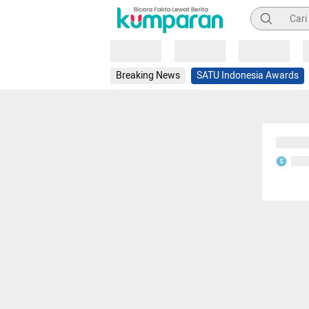
Pencarian
Loading
Loading
Loading
Breaking News
SATU Indonesia Awards
Sedang
Seda
S