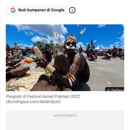
Ikuti kumparan di Google
Perbesar
Pengukir di Festival Asmat Pokman 2022. 
(BumiPapua.com/Abdel Syah)
ADVERTISEMENT