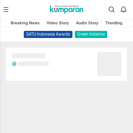
Breaking News
Video Story
Audio Story
Trending
SATU Indonesia Awards
Green Initiative
Sedang memuat...
Sedang memuat...
S