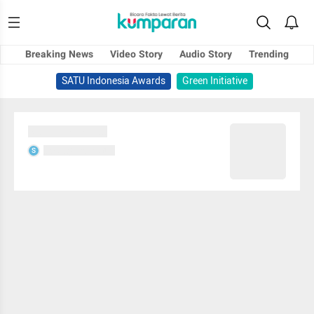
Breaking News
Video Story
Audio Story
Trending
SATU Indonesia Awards
Green Initiative
Sedang memuat...
Sedang memuat...
S