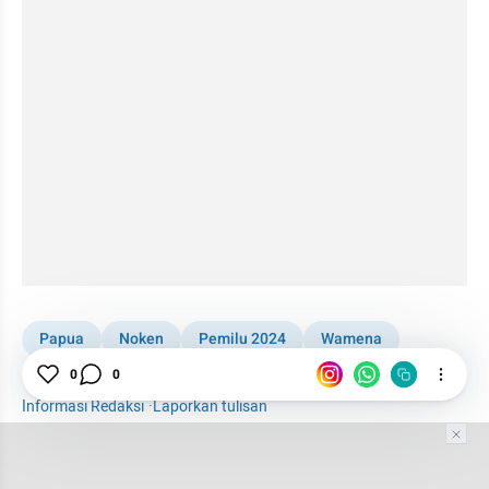
Papua
Noken
Pemilu 2024
Wamena
0
0
Kabar Daerah
Regional
KKB
Pemilu
Informasi Redaksi
·
Laporkan tulisan
Tim Editor
Editor Section