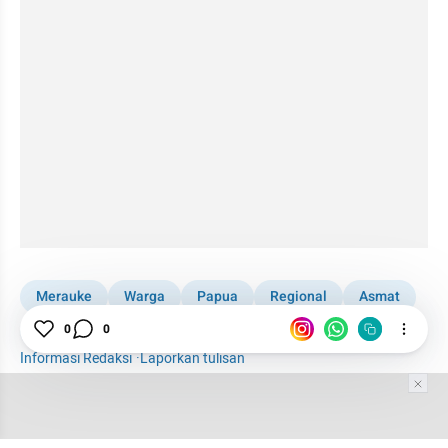
Merauke
Warga
Papua
Regional
Asmat
Vaksinasi
Kabar Daerah
Suku Asmat
TNI AL
0
0
Informasi Redaksi
·
Laporkan tulisan
Tim Editor
Editor Section