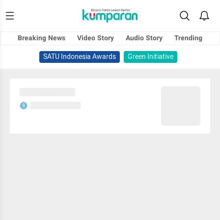
Breaking News
Video Story
Audio Story
Trending
SATU Indonesia Awards
Green Initiative
Sedang memuat...
Sedang memuat...
S