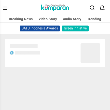
Breaking News
Video Story
Audio Story
Trending
SATU Indonesia Awards
Green Initiative
Sedang memuat...
Sedang memuat...
S