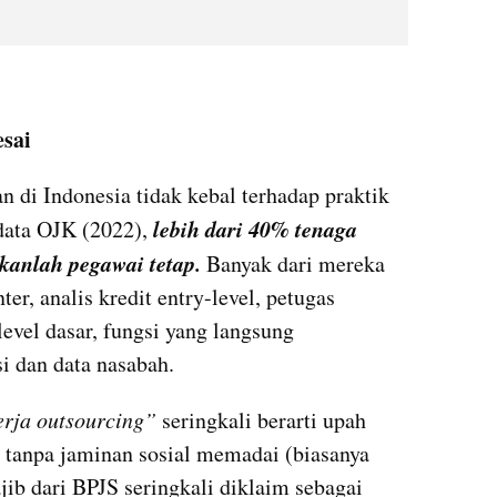
esai
 di Indonesia tidak kebal terhadap praktik 
lebih dari 40% tenaga 
data OJK (2022), 
kanlah pegawai tetap. 
Banyak dari mereka 
er, analis kredit entry-level, petugas 
level dasar, fungsi yang langsung 
i dan data nasabah.
erja outsourcing” 
seringkali berarti upah 
 tanpa jaminan sosial memadai (biasanya 
jib dari BPJS seringkali diklaim sebagai 