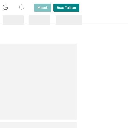
Masuk
Buat Tulisan
Loading
Loading
Lainnya