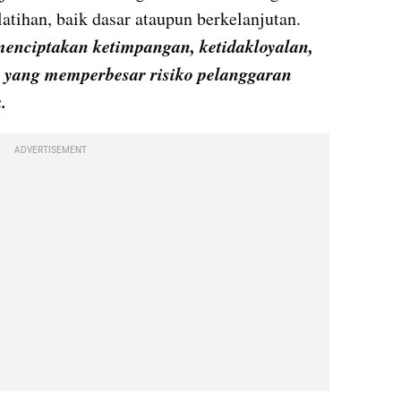
benefit tambahan) dan tanpa pelatihan, baik dasar ataupun berkelanjutan. 
menciptakan ketimpangan, ketidakloyalan, 
 yang memperbesar risiko pelanggaran 
.
ADVERTISEMENT