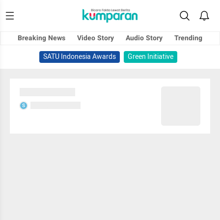
Breaking News
Video Story
Audio Story
Trending
SATU Indonesia Awards
Green Initiative
Sedang memuat...
Sedang memuat...
S