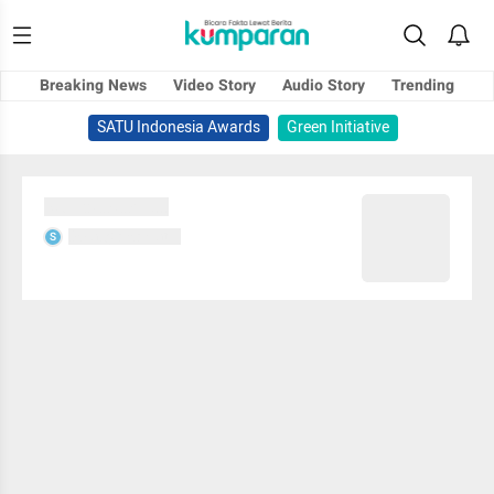
Breaking News
Video Story
Audio Story
Trending
SATU Indonesia Awards
Green Initiative
Sedang memuat...
Sedang memuat...
S