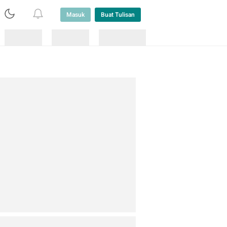
Masuk
Buat Tulisan
Loading
Loading
Lainnya