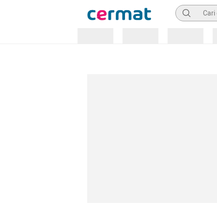
Pencarian
Loading
Loading
Loading