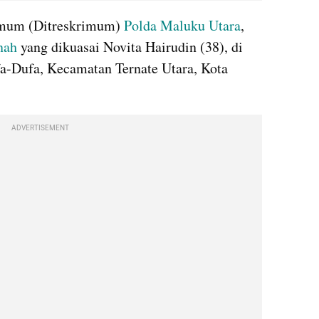
Umum (Ditreskrimum) 
Polda Maluku Utara
, 
nah
 yang dikuasai Novita Hairudin (38), di 
RT 005/RW 001 Kelurahan Dufa-Dufa, Kecamatan Ternate Utara, Kota 
ADVERTISEMENT