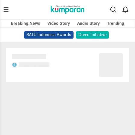
Breaking News
Video Story
Audio Story
Trending
SATU Indonesia Awards
Green Initiative
Sedang memuat...
Sedang memuat...
S