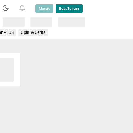
Masuk
Buat Tulisan
Loading
Loading
Lainnya
anPLUS
Opini & Cerita