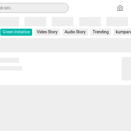
Loading
Loading
Loading
Loading
Loading
Green Initiative
Video Story
Audio Story
Trending
kumpar
 memuat...
ng memuat...