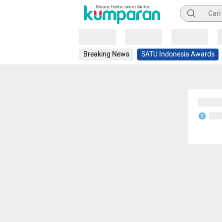
Pencarian
Loading
Loading
Loading
Breaking News
SATU Indonesia Awards
Sedang
Seda
S