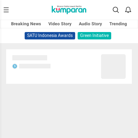
Breaking News
Video Story
Audio Story
Trending
SATU Indonesia Awards
Green Initiative
Sedang memuat...
Sedang memuat...
S