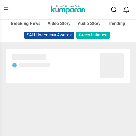
Breaking News
Video Story
Audio Story
Trending
SATU Indonesia Awards
Green Initiative
Sedang memuat...
Sedang memuat...
S