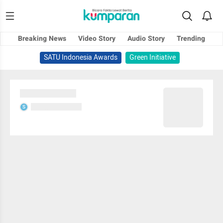
Breaking News
Video Story
Audio Story
Trending
SATU Indonesia Awards
Green Initiative
Sedang memuat...
Sedang memuat...
S