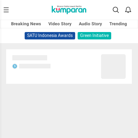
Breaking News
Video Story
Audio Story
Trending
SATU Indonesia Awards
Green Initiative
Sedang memuat...
Sedang memuat...
S