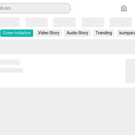
Loading
Loading
Loading
Loading
Loading
Green Initiative
Video Story
Audio Story
Trending
kumpar
 memuat...
ng memuat...