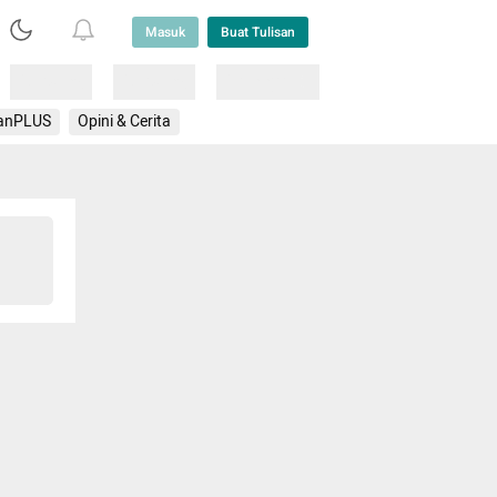
Masuk
Buat Tulisan
Loading
Loading
Lainnya
anPLUS
Opini & Cerita