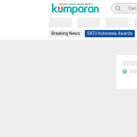
Pencarian
Loading
Loading
Loading
Breaking News
SATU Indonesia Awards
Sedang
Seda
S