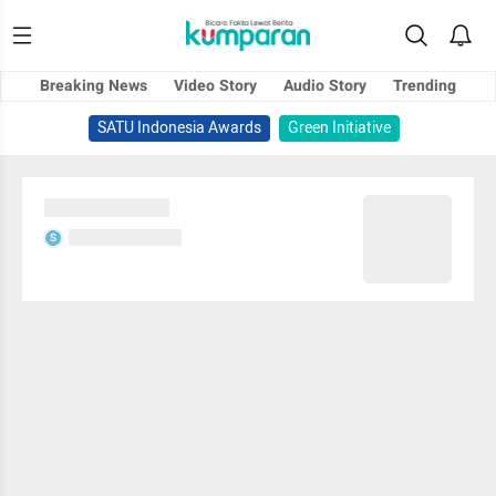
Breaking News
Video Story
Audio Story
Trending
SATU Indonesia Awards
Green Initiative
Sedang memuat...
Sedang memuat...
S