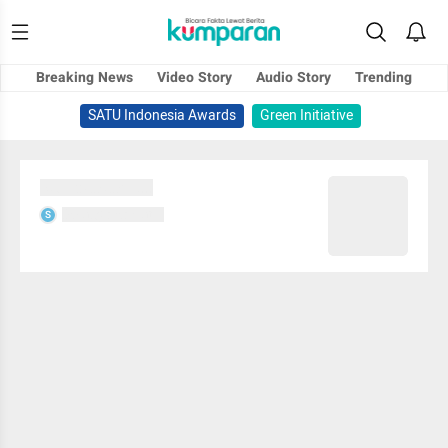
Breaking News
Video Story
Audio Story
Trending
SATU Indonesia Awards
Green Initiative
Sedang memuat...
Sedang memuat...
S