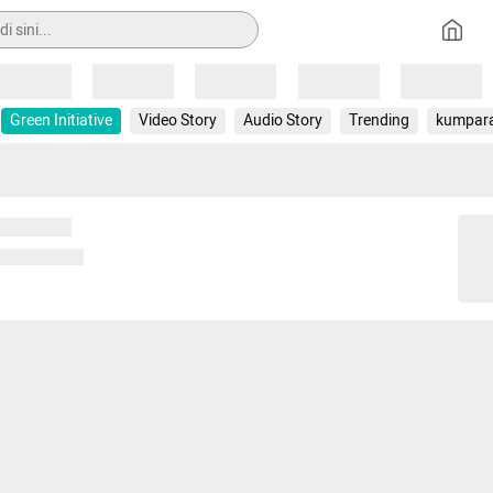
Loading
Loading
Loading
Loading
Loading
Green Initiative
Video Story
Audio Story
Trending
kumpar
 memuat...
ng memuat...