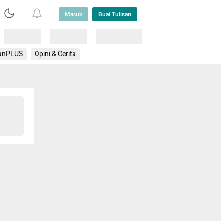
Masuk
Buat Tulisan
Loading
Loading
Lainnya
anPLUS
Opini & Cerita