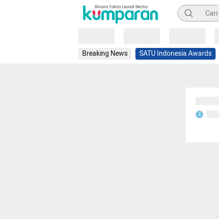
Pencarian
Loading
Loading
Loading
Breaking News
SATU Indonesia Awards
Sedang
Seda
S