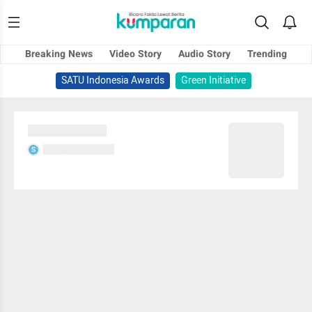
Breaking News
Video Story
Audio Story
Trending
SATU Indonesia Awards
Green Initiative
Sedang memuat...
Sedang memuat...
S