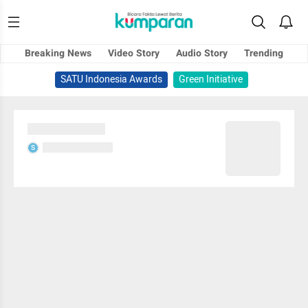
Breaking News
Video Story
Audio Story
Trending
SATU Indonesia Awards
Green Initiative
Sedang memuat...
Sedang memuat...
S