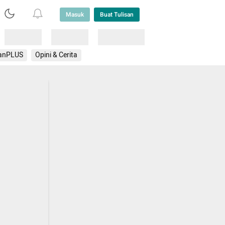
Masuk
Buat Tulisan
Loading
Loading
Lainnya
anPLUS
Opini & Cerita