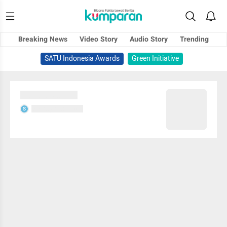
Breaking News
Video Story
Audio Story
Trending
SATU Indonesia Awards
Green Initiative
Sedang memuat...
Sedang memuat...
S