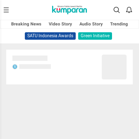
Breaking News
Video Story
Audio Story
Trending
SATU Indonesia Awards
Green Initiative
Sedang memuat...
Sedang memuat...
S