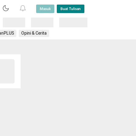
Masuk
Buat Tulisan
Loading
Loading
Lainnya
anPLUS
Opini & Cerita