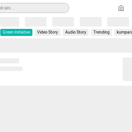
Loading
Loading
Loading
Loading
Loading
Green Initiative
Video Story
Audio Story
Trending
kumpar
 memuat...
ng memuat...