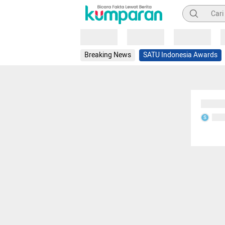
Pencarian
Loading
Loading
Loading
Breaking News
SATU Indonesia Awards
Sedang
Seda
S