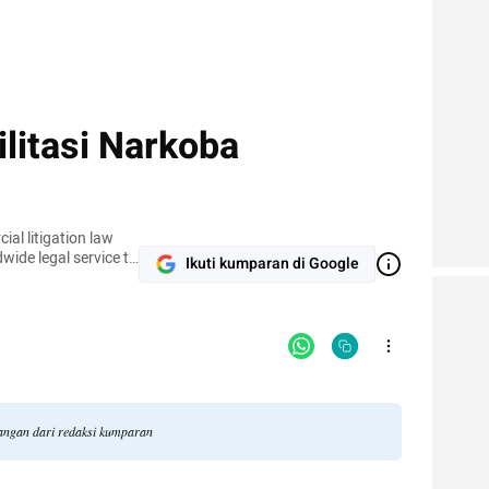
litasi Narkoba
al litigation law
dwide legal service to
Ikuti kumparan di Google
he country.
angan dari redaksi kumparan