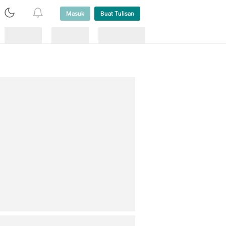
Masuk
Buat Tulisan
Loading
Loading
Lainnya