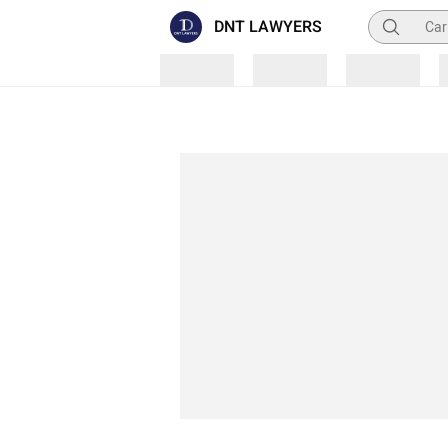
Pencarian
DNT LAWYERS
Loading
Loading
Loading