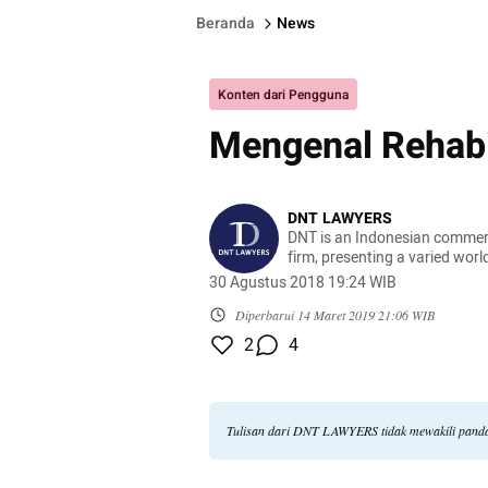
Beranda
News
Konten dari Pengguna
Mengenal Rehabi
DNT LAWYERS
DNT is an Indonesian commerci
firm, presenting a varied worl
all business level all around t
30 Agustus 2018 19:24 WIB
Diperbarui
14 Maret 2019 21:06 WIB
2
4
Tulisan dari DNT LAWYERS tidak mewakili pand