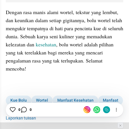
Dengan rasa manis alami wortel, tekstur yang lembut, 
dan keunikan dalam setiap gigitannya, bolu wortel telah 
mengukir tempatnya di hati para pencinta kue di seluruh 
dunia. Sebuah karya seni kuliner yang memadukan 
kelezatan dan 
kesehatan
, bolu wortel adalah pilihan 
yang tak terelakkan bagi mereka yang mencari 
pengalaman rasa yang tak terlupakan. Selamat 
mencoba!
Kue Bolu
Wortel
Manfaat Kesehatan
Manfaat
Unik
Kue
0
0
Laporkan tulisan
Tim Editor