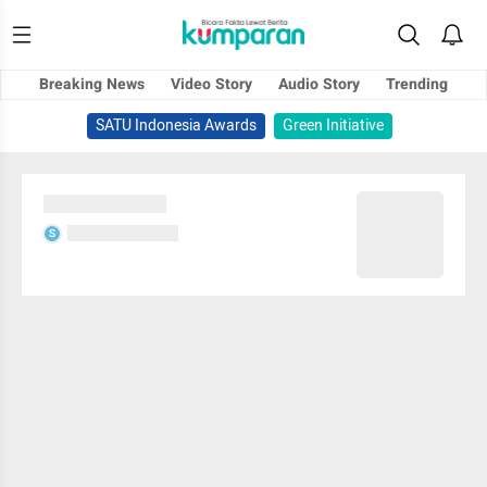
Breaking News
Video Story
Audio Story
Trending
SATU Indonesia Awards
Green Initiative
Sedang memuat...
Sedang memuat...
S