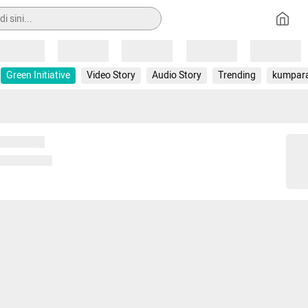
Loading
Loading
Loading
Loading
Loading
Green Initiative
Video Story
Audio Story
Trending
kumpar
 memuat...
ng memuat...