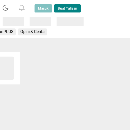
Masuk
Buat Tulisan
Loading
Loading
Lainnya
anPLUS
Opini & Cerita