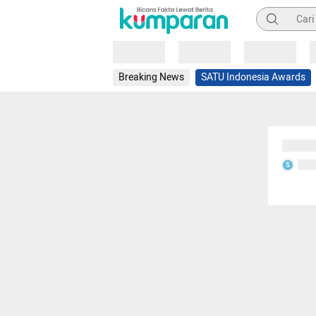
Pencarian
Loading
Loading
Loading
Breaking News
SATU Indonesia Awards
Sedang
Seda
S