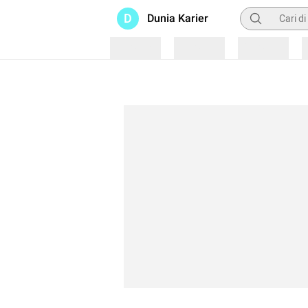
Pencarian
D
Dunia Karier
Loading
Loading
Loading