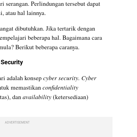
i serangan. Perlindungan tersebut dapat 
, atau hal lainnya.
sangat dibutuhkan. Jika tertarik dengan 
profesi ini, masyarakat harus mempelajari beberapa hal. Bagaimana cara 
mula? Berikut beberapa caranya.
Security
ari adalah konsep 
cyber security. Cyber 
untuk memastikan 
confidentiality 
tas), dan 
availability 
(ketersediaan) 
ADVERTISEMENT