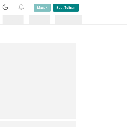
Masuk
Buat Tulisan
Loading
Loading
Lainnya