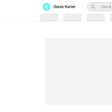
Pencarian
D
Dunia Karier
Loading
Loading
Loading