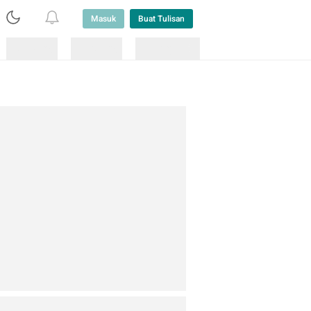
Masuk
Buat Tulisan
Loading
Loading
Lainnya