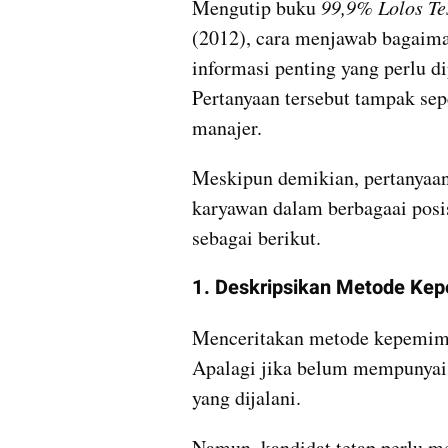
Mengutip buku
 99,9% Lolos T
(2012), cara menjawab bagaim
informasi penting yang perlu d
Pertanyaan tersebut tampak sepe
manajer. 
Meskipun demikian, pertanyaan 
karyawan dalam berbagaai posis
sebagai berikut.
1. Deskripsikan Metode Ke
Menceritakan metode kepemimp
Apalagi jika belum mempunyai
yang dijalani. 
Namun, kandidat tetap perlu m