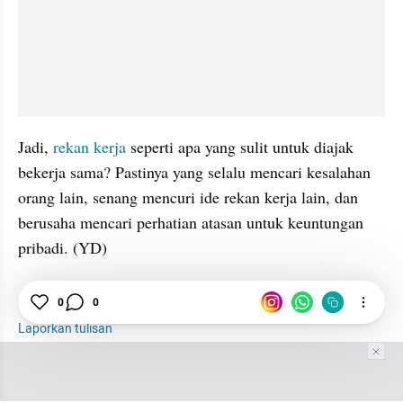
Jadi, 
rekan kerja
 seperti apa yang sulit untuk diajak 
bekerja sama? Pastinya yang selalu mencari kesalahan 
orang lain, senang mencuri ide rekan kerja lain, dan 
berusaha mencari perhatian atasan untuk keuntungan 
pribadi. (YD)
Kerja
Pekerjaan
Rekan Kerja
0
0
Laporkan tulisan
Tim Editor
Editor Section