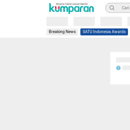
Pencarian
Loading
Loading
Loading
Breaking News
SATU Indonesia Awards
Sedang
Seda
S