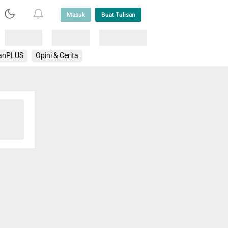
Masuk
Buat Tulisan
Loading
Loading
Lainnya
anPLUS
Opini & Cerita