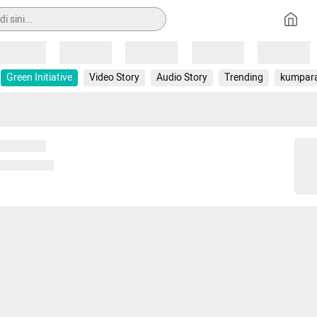
Loading
Loading
Loading
Loading
Loading
Green Initiative
Video Story
Audio Story
Trending
kumpar
 memuat...
ng memuat...